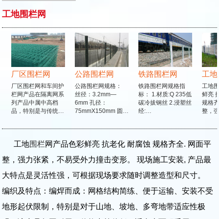
工地围栏网
厂区围栏网
公路围栏网
铁路围栏网
工地
厂区围栏网和车间护
公路围栏网规格：
铁路围栏网规格指
工地围
栏网产品在隔离网系
丝径：3.2mm—
标： 1.材质:Q 235低
鲜亮 抗
列产品中属中高档
6mm 孔径：
碳冷拔钢丝 2.浸塑丝
规格齐全
品，特别是与传统…
75mmX150mm 圆…
经:…
整，强
工地
围栏
网产品色彩鲜亮 抗老化 耐腐蚀 规格齐全. 网面平
整，强力张紧，不易受外力撞击变形。 现场施工安装, 产品最
大特点是灵活性强，可根据现场要求随时调整造型和尺寸。
编织及特点：编焊而成：网格结构简练、便于运输、安装不受
地形起伏限制，特别是对于山地、坡地、多弯地带适应性极