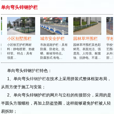
单向弯头锌钢护栏
小区别墅围栏
城市安全护栏
园林草坪围栏
小区铁艺护栏网材
市政道路护栏：具有
园林草坪围栏其色彩
学校锌
料：静电喷塑、热镀
防腐、防老化、抗
鲜亮、表面光洁、强
艺围栏
锌管。 特点：具有
晒、耐候等特点。
度高、人性强、耐腐
从外部
强度…
防腐形式:有电…
蚀、抗静电、不退…
部，现
单向弯头锌钢
护栏
特色：
1、单向弯头
锌钢护栏
在技术上采用拼装式整体框架布局，
从而方便于施工与安装；
2、单向弯头锌钢护栏的网片与立柱的衔接部分，采用的是
半圆头方颈螺栓，再加上防盗垫圈，这样能够避免护栏被人轻
易拆卸；