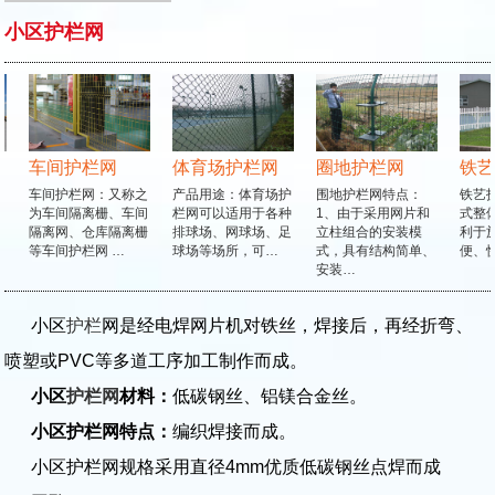
小区护栏网
车间护栏网
体育场护栏网
圈地护栏网
铁艺
车间护栏网：又称之
产品用途：体育场护
围地护栏网特点：
铁艺护
为车间隔离栅、车间
栏网可以适用于各种
1、由于采用网片和
式整体
隔离网、仓库隔离栅
排球场、网球场、足
立柱组合的安装模
利于施
等车间护栏网 …
球场等场所，可…
式，具有结构简单、
便、快
安装…
小区
护栏
网是经电焊网片机对铁丝，焊接后，再经折弯、
喷塑或PVC等多道工序加工制作而成。
小区
护栏网
材料：
低碳钢丝、铝镁合金丝。
小区护栏网特点：
编织焊接而成。
小区护栏网规格采用直径4mm优质低碳钢丝点焊而成