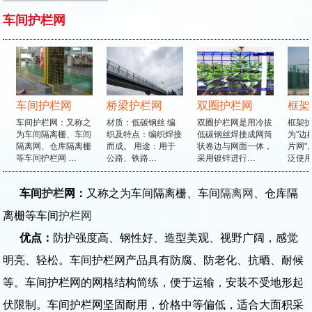
车间护栏网
车间护栏网
桥梁护栏网
双圈护栏网
框架
车间护栏网：又称之
材质：低碳钢丝 编
双圈护栏网是用冷拔
框架护
为车间隔离栅、车间
织及特点：编织焊接
低碳钢丝焊接成网筒
为"边框
隔离网、仓库隔离栅
而成。 用途：用于
状卷边与网面一体，
片网",
等车间护栏网 …
公路、铁路…
采用镀锌进行…
泛使用
车间
护栏
网：
又称之为车间隔离栅、车间
隔离网
、仓库隔
离栅等车间
护栏网
优点：
防护强度高、钢性好、造型美观、视野广阔，感觉
明亮、轻松。车间护栏网产品具有防腐、防老化、抗晒、耐候
等。车间护栏网的网格结构简练，便于运输，安装不受地形起
伏限制。车间护栏网坚固耐用，价格中等偏低，适合大面积采