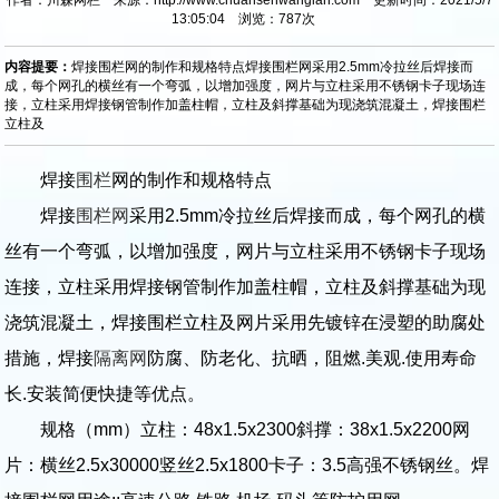
13:05:04 浏览：
787
次
内容提要：
焊接围栏网的制作和规格特点焊接围栏网采用2.5mm冷拉丝后焊接而
成，每个网孔的横丝有一个弯弧，以增加强度，网片与立柱采用不锈钢卡子现场连
接，立柱采用焊接钢管制作加盖柱帽，立柱及斜撑基础为现浇筑混凝土，焊接围栏
立柱及
焊接
围栏
网的制作和规格特点
焊接
围栏网
采用2.5mm冷拉丝后焊接而成，每个网孔的横
丝有一个弯弧，以增加强度，网片与立柱采用不锈钢卡子现场
连接，立柱采用焊接钢管制作加盖柱帽，立柱及斜撑基础为现
浇筑混凝土，焊接围栏立柱及网片采用先镀锌在浸塑的助腐处
措施，焊接
隔离网
防腐、防老化、抗晒，阻燃.美观.使用寿命
长.安装简便快捷等优点。
规格（mm）立柱：48x1.5x2300斜撑：38x1.5x2200网
片：横丝2.5x30000竖丝2.5x1800卡子：3.5高强不锈钢丝。焊