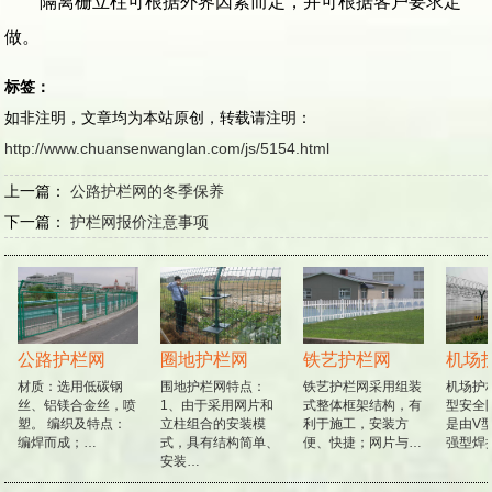
隔离栅立柱可根据外界因素而定，并可根据客户要求定
做。
标签：
如非注明，文章均为本站原创，转载请注明：
http://www.chuansenwanglan.com/js/5154.html
上一篇：
公路护栏网的冬季保养
下一篇：
护栏网报价注意事项
公路护栏网
圈地护栏网
铁艺护栏网
机场
材质：选用低碳钢
围地护栏网特点：
铁艺护栏网采用组装
机场护栏
丝、铝镁合金丝，喷
1、由于采用网片和
式整体框架结构，有
型安全防
塑。 编织及特点：
立柱组合的安装模
利于施工，安装方
是由V型
编焊而成；…
式，具有结构简单、
便、快捷；网片与…
强型焊
安装…