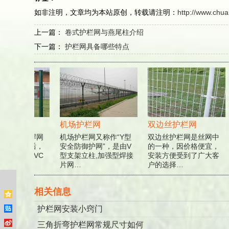
如非注明，文章均为本站原创，转载请注明：
http://www.chu
上一篇：
卷式护栏网与燕尾柱介绍
下一篇：
护栏网具备哪些特点
网
机场护栏网
双边丝护栏网
网是经电焊网
机场护栏网又称作“Y型
双边丝护栏网是丝网中
丝，焊接后，
安全防御护网”，是由V
的一种，因价格便宜，
喷塑或PVC
型支架立柱,加强型焊接
安装方便受到了广大客
…
片网…
户的选择…
相关信息
护栏网安装小窍门
三角折弯护栏网常规尺寸如何