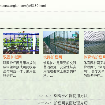
ansenwanglan.com/js/5180.html
双圈护栏网
铁路护栏网
体育场护栏网
双圈护栏网是用冷拔低
铁路护栏是重要的交通
体育围栏网又名
碳钢丝焊接成网筒状卷
基础设施，安全性与实
护栏网”、“体育
边与网面一体，采用镀
用性在要求上更加的严
网”；是专为体
锌进行…
格。…
的新型护栏…
刺绳护栏网使用方法
2021-5-7
护栏网表面处理介绍
2021-5-7