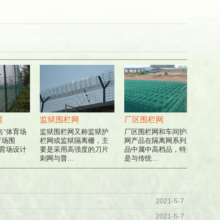
监狱围栏网
厂区围栏网
公路
“体育场
监狱围栏网又称监狱护
厂区围栏网和车间护栏
公路
场围
栏网或监狱隔离栅，主
网产品在隔离网系列产
径：3
育场设计
要是采用高强度的刀片
品中属中高档品，特别
径：7
刺网与普…
是与传统…
圆…
2021-5-7
2021-5-7