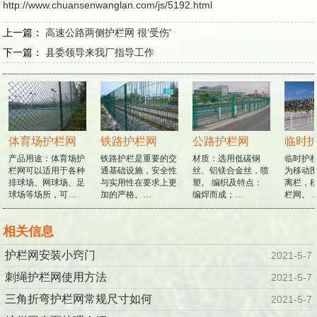
http://www.chuansenwanglan.com/js/5192.html
上一篇：
高速公路两侧护栏网 很‘受伤’
下一篇：
县委领导来我厂指导工作
体育场护栏网
铁路护栏网
公路护栏网
临时护
产品用途：体育场护
铁路护栏是重要的交
材质：选用低碳钢
临时护栏
栏网可以适用于各种
通基础设施，安全性
丝、铝镁合金丝，喷
为移动围
排球场、网球场、足
与实用性在要求上更
塑。 编织及特点：
离栏，移
球场等场所，可…
加的严格。…
编焊而成；…
栏网。 
相关信息
护栏网安装小窍门
2021-5-7
刺绳护栏网使用方法
2021-5-7
三角折弯护栏网常规尺寸如何
2021-5-7