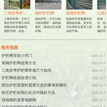
三角折弯护栏网
临时护栏网
铁路护栏网
公路
三角护栏网，又叫三
临时护栏，又可以称
铁路护栏是重要的交
材质：
角折弯护栏网它具有
为移动围栏，临时隔
通基础设施，安全性
丝、铝
网格结构美观耐用、
离栏，移动式安全围
与实用性在要求上更
塑。 编
视野开阔、花色…
栏网。 …
加的严格。…
编焊而
相关信息
护栏网安装小窍门
2021-5-7
刺绳护栏网使用方法
2021-5-7
三角折弯护栏网常规尺寸如何
2021-5-7
护栏网表面处理介绍
2021-5-7
阳台护栏装置时需要注意的事项有哪些
2021-5-7
铁艺护栏在我们生活中随处可见
2021-5-7
球场围栏体育场围网
2021-5-7