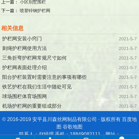
上一篇：
小区别墅围栏
下一篇：
喷塑锌钢护栏网
相关信息
护栏网安装小窍门
2021-5-7
刺绳护栏网使用方法
2021-5-7
三角折弯护栏网常规尺寸如何
2021-5-7
护栏网表面处理介绍
2021-5-7
阳台护栏装置时需要注意的事项有哪些
2021-5-7
铁艺护栏在我们生活中随处可见
2021-5-7
球场围栏体育场围网
2021-5-7
机场护栏网的重要组成部分
2021-5-7
© 2016-2019 安平县川森丝网制品有限公司 · 版权所有
百度地
图
谷歌地图
联系人：赵经理 手机：18849082111 网址：