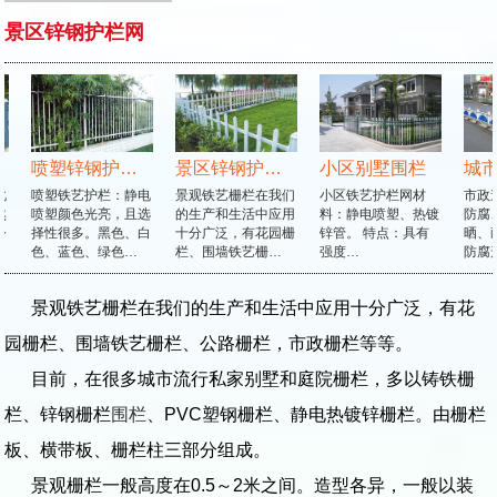
景区锌钢护栏网
喷塑锌钢护栏网
景区锌钢护栏网
小区别墅围栏
城市
喷塑铁艺护栏：静电
景观铁艺栅栏在我们
小区铁艺护栏网材
市政道
喷塑颜色光亮，且选
的生产和生活中应用
料：静电喷塑、热镀
防腐、
择性很多。黑色、白
十分广泛，有花园栅
锌管。 特点：具有
晒、耐
色、蓝色、绿色…
栏、围墙铁艺栅…
强度…
防腐形
景观铁艺栅栏在我们的生产和生活中应用十分广泛，有花
园栅栏、围墙铁艺栅栏、公路栅栏，市政栅栏等等。
目前，在很多城市流行私家别墅和庭院栅栏，多以铸铁栅
栏、锌钢栅栏
围栏
、PVC塑钢栅栏、静电热镀锌栅栏。由栅栏
板、横带板、栅栏柱三部分组成。
景观栅栏一般高度在0.5～2米之间。造型各异，一般以装