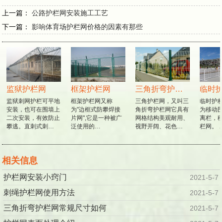
上一篇：
公路护栏网安装施工工艺
下一篇：
影响体育场护栏网价格的因素有那些
监狱护栏网
框架护栏网
三角折弯护栏网
临时护
监狱刺网护栏可平地
框架护栏网又称
三角护栏网，又叫三
临时护栏
安装，也可在围墙上
为"边框式防攀焊接
角折弯护栏网它具有
为移动围
二次安装，有效防止
片网",它是一种被广
网格结构美观耐用、
离栏，移
攀逃。直刺式刺…
泛使用的…
视野开阔、花色…
栏网。 
相关信息
护栏网安装小窍门
2021-5-7
刺绳护栏网使用方法
2021-5-7
三角折弯护栏网常规尺寸如何
2021-5-7