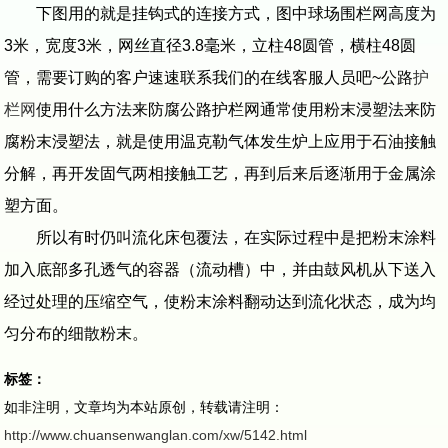
下图用的就是挂钩式的连接方式，图中球场围栏网高度为
3米，宽度3米，网丝直径3.8毫米，立柱48圆管，横柱48圆
管，需要订购的客户速速联系我们的在线客服人员吧~公路
护
栏网
使用什么方法来防腐公路护栏网通常使用粉末浸塑法来防
腐粉末浸塑法，就是使用温克勒气体发生炉上应用于石油接触
分解，再开发固气两相接触工艺，再到后来后逐渐用于金属涂
塑方面。
所以有时仍叫流化床包覆法，在实际过程中是把粉末涂料
加入底部多孔透气的容器（流动槽）中，并由鼓风机从下送入
经过处理的压缩空气，使粉末涂料翻动达到流化状态，成为均
匀分布的细散粉末。
标签：
如非注明，文章均为本站原创，转载请注明：
http://www.chuansenwanglan.com/xw/5142.html