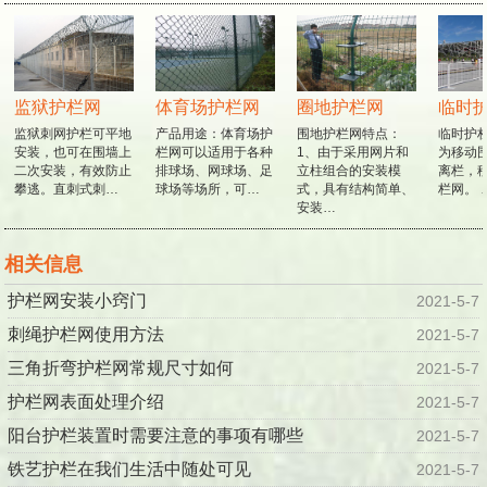
监狱护栏网
体育场护栏网
圈地护栏网
临时护
监狱刺网护栏可平地
产品用途：体育场护
围地护栏网特点：
临时护栏
安装，也可在围墙上
栏网可以适用于各种
1、由于采用网片和
为移动围
二次安装，有效防止
排球场、网球场、足
立柱组合的安装模
离栏，移
攀逃。直刺式刺…
球场等场所，可…
式，具有结构简单、
栏网。 
安装…
相关信息
护栏网安装小窍门
2021-5-7
刺绳护栏网使用方法
2021-5-7
三角折弯护栏网常规尺寸如何
2021-5-7
护栏网表面处理介绍
2021-5-7
阳台护栏装置时需要注意的事项有哪些
2021-5-7
铁艺护栏在我们生活中随处可见
2021-5-7