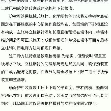
料。护栏的装置：草坪护栏装置阐明、草坪护栏装置前通常是
土建已构成交给砖砌或砼浇捣的下部根底。
护栏可选用机械式胀栓、化学螺检等方法将立柱钢衬底板
固定在下部根底的中心部位作直线均布。如围墙的下部根底没
有构成，主张将立柱钢衬添加长度直接预埋在墙体内，待墙体
维护期后即可正式施工；或预制预埋件敷设在墙体平面今后将
立柱钢衬用电焊方法与预埋件焊接。
这二种方法特点是较螺栓衔接 为结实，但预设时 留意直
线与水平线。立柱钢衬的间隔须与规划尺度共同，确保预装置
的半成品能与之衔接。在直线间隔全段拉上下限二道平行线作
装置调整基准。
确保护栏装置竣工后上下端的平直度。护栏的横、坚向钢
衬均已在出厂前装设衔接完结，各承要点的加强配件也已装置
到位，现场施工时仅需将护栏横衬与立柱衔接固定即可。