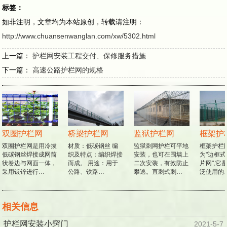
标签：
如非注明，文章均为本站原创，转载请注明：
http://www.chuansenwanglan.com/xw/5302.html
上一篇：
护栏网安装工程交付、保修服务措施
下一篇：
高速公路护栏网的规格
双圈护栏网
桥梁护栏网
监狱护栏网
框架护
双圈护栏网是用冷拔
材质：低碳钢丝 编
监狱刺网护栏可平地
框架护栏
低碳钢丝焊接成网筒
织及特点：编织焊接
安装，也可在围墙上
为"边框式
状卷边与网面一体，
而成。 用途：用于
二次安装，有效防止
片网",它
采用镀锌进行…
公路、铁路…
攀逃。直刺式刺…
泛使用的
相关信息
护栏网安装小窍门
2021-5-7