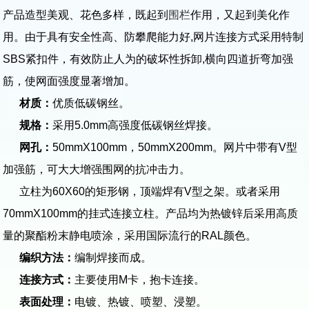
产品造型美观、花色多样，既起到
围栏
作用，又起到美化作
用。由于具有安全性高、防攀爬能力好,网片连接方式采用特制
SBS紧扣件，有效防止人为的破坏性拆卸,横向四道折弯加强
筋，使网面强度显著增加。
材质：
优质低碳钢丝。
规格：
采用5.0mm高强度低碳钢丝焊接。
网孔：
50mmX100mm，50mmX200mm。网片中带有V型
加强筋，可大大增强围网的抗冲击力。
立柱为60X60的矩形钢，顶端焊有V型之架。或者采用
70mmX100mm的挂式连接立柱。产品均为热镀锌后采用高质
量的聚酯粉末静电喷涂，采用国际流行的RAL颜色。
编织方法：
编制焊接而成。
连接方式：
主要使用M卡，抱卡连接。
表面处理：
电镀、热镀、喷塑、浸塑。