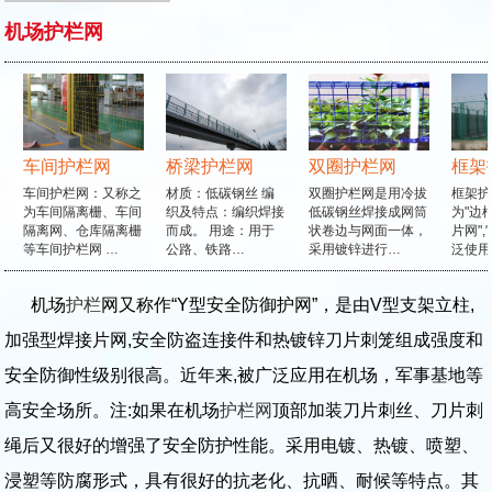
机场护栏网
车间护栏网
桥梁护栏网
双圈护栏网
框架
车间护栏网：又称之
材质：低碳钢丝 编
双圈护栏网是用冷拔
框架护
为车间隔离栅、车间
织及特点：编织焊接
低碳钢丝焊接成网筒
为"边框
隔离网、仓库隔离栅
而成。 用途：用于
状卷边与网面一体，
片网",
等车间护栏网 …
公路、铁路…
采用镀锌进行…
泛使用
机场
护栏
网又称作“Y型安全防御护网”，是由V型支架立柱,
加强型焊接片网,安全防盗连接件和热镀锌刀片刺笼组成强度和
安全防御性级别很高。近年来,被广泛应用在机场，军事基地等
高安全场所。注:如果在机场
护栏网
顶部加装刀片刺丝、刀片刺
绳后又很好的增强了安全防护性能。采用电镀、热镀、喷塑、
浸塑等防腐形式，具有很好的抗老化、抗晒、耐候等特点。其