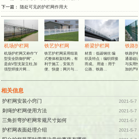
下一篇：
随处可见的护栏网作用大
机场护栏网
铁艺护栏网
桥梁护栏网
铁路护
机场护栏网又称作“Y
铁艺护栏网采用组装
材质：低碳钢丝 编
铁路护栏
型安全防御护网”，
式整体框架结构，有
织及特点：编织焊接
通基础设
是由V型支架立柱,加
利于施工，安装方
而成。 用途：用于
与实用性
强型焊接片网…
便、快捷；网片与…
公路、铁路…
加的严格
相关信息
护栏网安装小窍门
2021-5-7
刺绳护栏网使用方法
2021-5-7
三角折弯护栏网常规尺寸如何
2021-5-7
护栏网表面处理介绍
2021-5-7