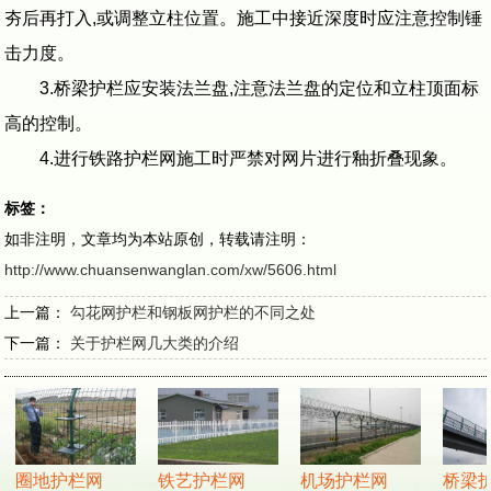
夯后再打入,或调整立柱位置。施工中接近深度时应注意控制锤
击力度。
3.桥梁护栏应安装法兰盘,注意法兰盘的定位和立柱顶面标
高的控制。
4.进行铁路护栏网施工时严禁对网片进行釉折叠现象。
标签：
如非注明，文章均为本站原创，转载请注明：
http://www.chuansenwanglan.com/xw/5606.html
上一篇：
勾花网护栏和钢板网护栏的不同之处
下一篇：
关于护栏网几大类的介绍
圈地护栏网
铁艺护栏网
机场护栏网
桥梁护