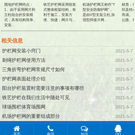
围地护栏网特点：
铁艺护栏网采用组装
机场护栏网又称作“Y
材质：低
1、由于采用网片和
式整体框架结构，有
型安全防御护网”，
织及特点
立柱组合的安装模
利于施工，安装方
是由V型支架立柱,加
而成。 
式，具有结构简单、
便、快捷；网片与…
强型焊接片网…
公路、铁
安装…
相关信息
护栏网安装小窍门
2021-5-7
刺绳护栏网使用方法
2021-5-7
三角折弯护栏网常规尺寸如何
2021-5-7
护栏网表面处理介绍
2021-5-7
阳台护栏装置时需要注意的事项有哪些
2021-5-7
铁艺护栏在我们生活中随处可见
2021-5-7
球场围栏体育场围网
2021-5-7
机场护栏网的重要组成部分
2021-5-7
© 2016-2019 安平县川森丝网制品有限公司 · 版权所有
百度地
首页
电话
短信
QQ