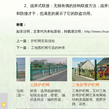
2、战斧式联接：无独有偶的挂钩联接方法，战斧式
和防撞才干，也满意的展示了它的防盗功用。
标签：
如非注明，文章均为本站原创，转载请注明：
http://www.chu
上一篇：
护栏网安装须知
下一篇：
工地围栏网可选的种类
栏网
公路护栏网
三角折弯护栏网
网又称为"边框
材质：选用低碳钢丝、
三角护栏网，又叫三角
接片网",它是一
铝镁合金丝，喷塑。 编
折弯护栏网它具有网格
使用的…
织及特点：编焊而成；
结构美观耐用、视野开
…
阔、花色…