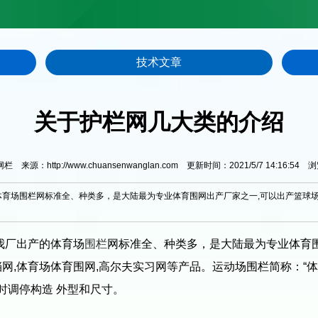
技术文章
关于护栏网几大类的介绍
来源：http://www.chuansenwanglan.com 更新时间：2021/5/7 14:16:54 
育场围栏网标准全、种类多，是大陆最为专业体育围网出产厂家之一,可以出产篮球场体育
我厂出产的体育场
围栏
网标准全、种类多，是大陆最为专业体育围
围挡网,体育场体育围网,高尔夫实习网等产品。运动场围栏简称：“
时调停构造 外型和尺寸。