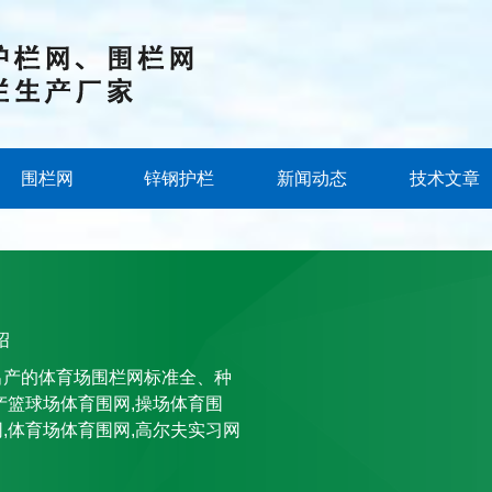
围栏网
锌钢护栏
新闻动态
技术文章
绍
出产的体育场围栏网标准全、种
产篮球场体育围网,操场体育围
网,体育场体育围网,高尔夫实习网