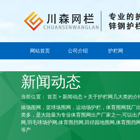
网站首页
公司介绍
护栏网
新闻动态
当前位置：
首页
>
新闻动态
> 关于护栏网几大类的介
操场围网，篮球场围网，运动场护栏，体育围网我厂
类多，是大陆最为专业体育围网出产厂家之一,可以出
网,羽毛球场护网,体育围挡网,田径园地围网,体育围挡
等产