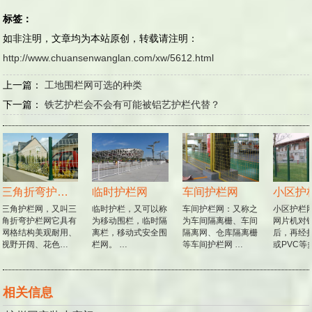
标签：
如非注明，文章均为本站原创，转载请注明：
http://www.chuansenwanglan.com/xw/5612.html
上一篇：
工地围栏网可选的种类
下一篇：
铁艺护栏会不会有可能被铝艺护栏代替？
三角折弯护栏网
临时护栏网
车间护栏网
小区护
三角护栏网，又叫三
临时护栏，又可以称
车间护栏网：又称之
小区护栏网
角折弯护栏网它具有
为移动围栏，临时隔
为车间隔离栅、车间
网片机对铁
网格结构美观耐用、
离栏，移动式安全围
隔离网、仓库隔离栅
后，再经折
视野开阔、花色…
栏网。 …
等车间护栏网 …
或PVC等
相关信息