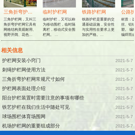
三角折弯护栏网
临时护栏网
铁路护栏网
公路护
三角护栏网，又叫三
临时护栏，又可以称
铁路护栏是重要的交
材质：选
角折弯护栏网它具有
为移动围栏，临时隔
通基础设施，安全性
丝、铝镁
网格结构美观耐用、
离栏，移动式安全围
与实用性在要求上更
塑。 编
视野开阔、花色…
栏网。 …
加的严格。…
编焊而成
相关信息
护栏网安装小窍门
2021-5-7
刺绳护栏网使用方法
2021-5-7
三角折弯护栏网常规尺寸如何
2021-5-7
护栏网表面处理介绍
2021-5-7
阳台护栏装置时需要注意的事项有哪些
2021-5-7
铁艺护栏在我们生活中随处可见
2021-5-7
球场围栏体育场围网
2021-5-7
机场护栏网的重要组成部分
2021-5-7