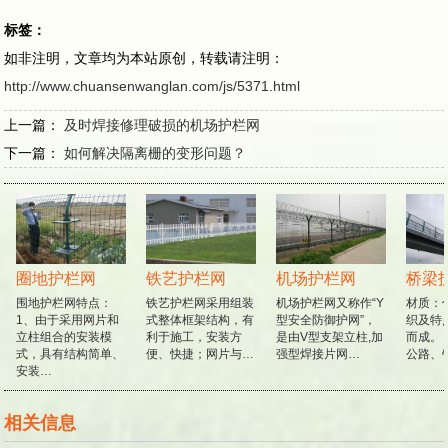
标签：
如非注明，文章均为本站原创，转载请注明：
http://www.chuansenwanglan.com/js/5371.html
上一篇：
及时焊接修理破损的机场护栏网
下一篇：
如何解决隔离栅的变形问题？
圈地护栏网
铁艺护栏网
机场护栏网
桥梁
围地护栏网特点：
铁艺护栏网采用组装
机场护栏网又称作“Y
材质：低
1、由于采用网片和
式整体框架结构，有
型安全防御护网”，
织及特
立柱组合的安装模
利于施工，安装方
是由V型支架立柱,加
而成。 
式，具有结构简单、
便、快捷；网片与…
强型焊接片网…
公路、
安装…
相关信息