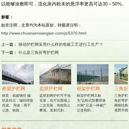
以能够涂敷即可，流化床内粉末的悬浮率更高可达30～50%。
标签：
如非注明，文章均为本站原创，转载请注明：
http://www.chuansenwanglan.com/js/5370.html
上一篇：
移动护栏网采用什么样的电镀工艺进行工生产？
下一篇：
什么是三角折弯护拦网
桥梁护栏网
监狱护栏网
框架护栏网
材质：低碳钢丝 编
监狱刺网护栏可平地
框架护栏网又称
三角护栏
织及特点：编织焊接
安装，也可在围墙上
为"边框式防攀焊接
角折弯护
而成。 用途：用于
二次安装，有效防止
片网",它是一种被广
网格结构
公路、铁路…
攀逃。直刺式刺…
泛使用的…
视野开阔