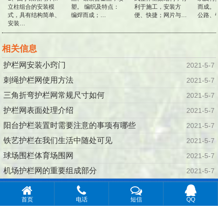
立柱组合的安装模
塑。 编织及特点：
利于施工，安装方
而成。 
式，具有结构简单、
编焊而成；…
便、快捷；网片与…
公路、
安装…
相关信息
护栏网安装小窍门
2021-5-7
刺绳护栏网使用方法
2021-5-7
三角折弯护栏网常规尺寸如何
2021-5-7
护栏网表面处理介绍
2021-5-7
阳台护栏装置时需要注意的事项有哪些
2021-5-7
铁艺护栏在我们生活中随处可见
2021-5-7
球场围栏体育场围网
2021-5-7
机场护栏网的重要组成部分
2021-5-7
© 2016-2019 安平县川森丝网制品有限公司 · 版权所有
百度地
首页
电话
短信
QQ
图
谷歌地图
联系人：赵经理 手机：18849082111 网址：