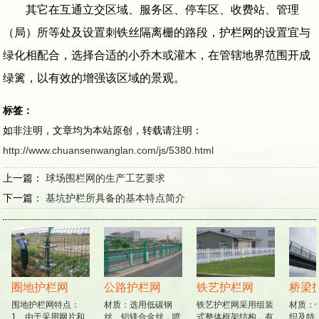
其它在互通立交区域、服务区、停车区、收费站、管理
（局）所等处及设置刺铁丝隔离栅的路段，护栏网的设置宜与
绿化相配合，选择合适的小乔木或灌木，在管辖地界范围开成
绿篱，以有效的增强该区域的景观。
标签：
如非注明，文章均为本站原创，转载请注明：
http://www.chuansenwanglan.com/js/5380.html
上一篇：
球场围栏网的生产工艺要求
下一篇：
基坑护栏所具备的基本特点简介
圈地护栏网
公路护栏网
铁艺护栏网
桥梁
围地护栏网特点：
材质：选用低碳钢
铁艺护栏网采用组装
材质：低
1、由于采用网片和
丝、铝镁合金丝，喷
式整体框架结构，有
织及特