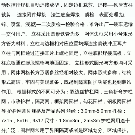
动数控排焊机自动焊接成型，固定边框裁剪、焊接—-铁管支柱
裁剪—-连接附件焊接—法兰底座焊接—质检—表面处理(镀
锌、喷塑、浸塑)—二次质检—检验合格，准许出厂—装车运输
—交付用户。 立柱采用圆形铁管为多，网体边框采用小号矩形
方管为材料，立柱与边框相对应位置均焊连接扁铁冲压耳片，
立柱与网框通过连接耳片上螺栓固定，立柱底部焊接底板，立
柱底板通过膨胀螺栓与地面固定。 立柱形式圆形与方形均可采
用，网体网格长方形居多丝经相对较大。网体形式多样，结构
形式简洁，牢固与美观兼备，既起到隔离防护功能也起到装饰
作用。 根据样式的不同可分为：双边丝护栏网，三角折弯护栏
网，市政护栏，
隔离网
，框架网围栏，勾花围栏，钢板网围栏
等 护栏网常见规格及产品系列 丝经：3.0mm-5.0mm 孔径：
7×15，8×16，9×17 尺寸：1.8m×3m，2m×3m 护栏网用途十
分广泛，
围栏网
常用于界围隔离或者是区域划分、区域保护。