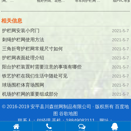
栏网。 …
视野开阔、花色…
等车间护栏网 …
或PVC等多
相关信息
护栏网安装小窍门
2021-5-7
刺绳护栏网使用方法
2021-5-7
三角折弯护栏网常规尺寸如何
2021-5-7
护栏网表面处理介绍
2021-5-7
阳台护栏装置时需要注意的事项有哪些
2021-5-7
铁艺护栏在我们生活中随处可见
2021-5-7
球场围栏体育场围网
2021-5-7
机场护栏网的重要组成部分
2021-5-7
© 2016-2019 安平县川森丝网制品有限公司 · 版权所有
百度地
图
谷歌地图
联系人：赵经理 手机：18849082111 网址：
http://www.chuansenwanglan.com