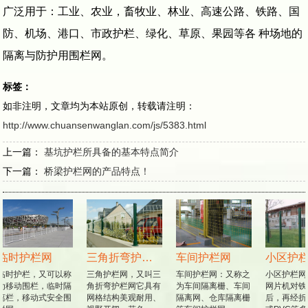
广泛用于：工业、农业，畜牧业、林业、高速公路、铁路、国
防、机场、港口、市政护栏、绿化、草原、果园等各 种场地的
隔离与防护用围栏网。
标签：
如非注明，文章均为本站原创，转载请注明：
http://www.chuansenwanglan.com/js/5383.html
上一篇：
基坑护栏所具备的基本特点简介
下一篇：
桥梁护栏网的产品特点！
临时护栏网
三角折弯护栏网
车间护栏网
小区护栏
临时护栏，又可以称
三角护栏网，又叫三
车间护栏网：又称之
小区护栏网
为移动围栏，临时隔
角折弯护栏网它具有
为车间隔离栅、车间
网片机对铁
离栏，移动式安全围
网格结构美观耐用、
隔离网、仓库隔离栅
后，再经折