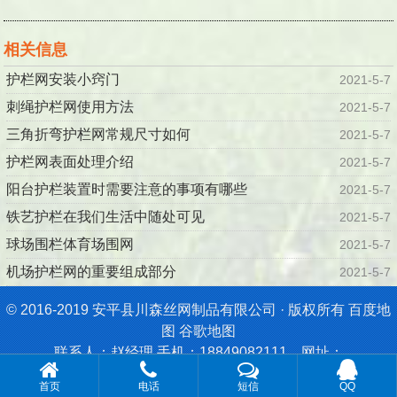
相关信息
护栏网安装小窍门
2021-5-7
刺绳护栏网使用方法
2021-5-7
三角折弯护栏网常规尺寸如何
2021-5-7
护栏网表面处理介绍
2021-5-7
阳台护栏装置时需要注意的事项有哪些
2021-5-7
铁艺护栏在我们生活中随处可见
2021-5-7
球场围栏体育场围网
2021-5-7
机场护栏网的重要组成部分
2021-5-7
© 2016-2019 安平县川森丝网制品有限公司 · 版权所有
百度地
图
谷歌地图
联系人：赵经理 手机：18849082111 网址：
http://www.chuansenwanglan.com
首页
电话
短信
QQ