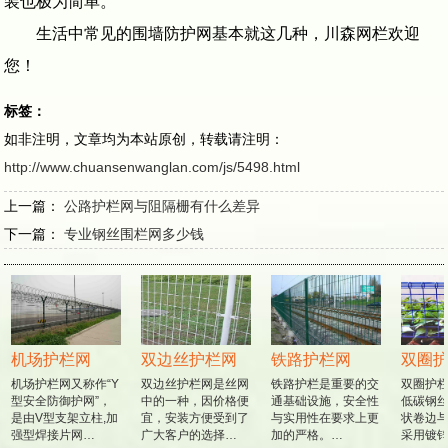
装也极为简单。
生活中常见的围墙防护网基本就这几种，川森网栏欢迎
您！
标签：
如非注明，文章均为本站原创，转载请注明：
http://www.chuansenwanglan.com/js/5498.html
上一篇：
公路护栏网与阻隔栅有什么差异
下一篇：
专业钢丝围栏网多少钱
机场护栏网
双边丝护栏网
铁路护栏网
双圈护
机场护栏网又称作“Y
双边丝护栏网是丝网
铁路护栏是重要的交
双圈护栏
型安全防御护网”，
中的一种，因价格便
通基础设施，安全性
低碳钢丝
是由V型支架立柱,加
宜，安装方便受到了
与实用性在要求上更
状卷边与
强型焊接片网…
广大客户的选择…
加的严格。…
采用镀锌