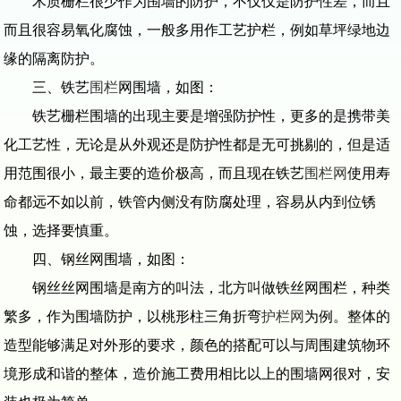
木质栅栏很少作为围墙的防护，不仅仅是防护性差，而且
而且很容易氧化腐蚀，一般多用作工艺护栏，例如草坪绿地边
缘的隔离防护。
三、铁艺
围栏
网围墙，如图：
铁艺栅栏围墙的出现主要是增强防护性，更多的是携带美
化工艺性，无论是从外观还是防护性都是无可挑剔的，但是适
用范围很小，最主要的造价极高，而且现在铁艺
围栏网
使用寿
命都远不如以前，铁管内侧没有防腐处理，容易从内到位锈
蚀，选择要慎重。
四、钢丝网围墙，如图：
钢丝丝网围墙是南方的叫法，北方叫做铁丝网围栏，种类
繁多，作为围墙防护，以桃形柱三角折弯
护栏网
为例。整体的
造型能够满足对外形的要求，颜色的搭配可以与周围建筑物环
境形成和谐的整体，造价施工费用相比以上的围墙网很对，安