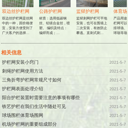
双边丝护栏网
公路护栏网
监狱护栏网
体育场
双边丝护栏网是丝网
材质：选用低碳钢
监狱刺网护栏可平地
产品用途
中的一种，因价格便
丝、铝镁合金丝，喷
安装，也可在围墙上
栏网可以
宜，安装方便受到了
塑。 编织及特点：
二次安装，有效防止
排球场、
广大客户的选择…
编焊而成；…
攀逃。直刺式刺…
球场等场
相关信息
护栏网安装小窍门
2021-5-7
刺绳护栏网使用方法
2021-5-7
三角折弯护栏网常规尺寸如何
2021-5-7
护栏网表面处理介绍
2021-5-7
阳台护栏装置时需要注意的事项有哪些
2021-5-7
铁艺护栏在我们生活中随处可见
2021-5-7
球场围栏体育场围网
2021-5-7
机场护栏网的重要组成部分
2021-5-7