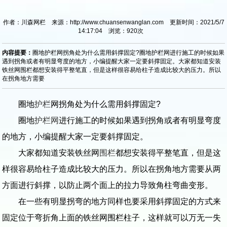
作者：川森网栏 来源：http://www.chuansenwanglan.com 更新时间：2021/5/7
14:17:04 浏览：
920
次
内容提要：
圈地护栏网拐角处为什么需用斜撑固定?圈地护栏网进行施工的时候如果
遇到拐角或者有明显弯度的地方，小编提醒大家一定要斜撑固定。大家都知道安装
铁丝网围栏都想安装得平整笔直，但是这样很容易给柱子造成比较大的压力。所以
在拐角地方需要
圈地
护栏
网拐角处为什么需用斜撑固定?
圈地
护栏网
进行施工的时候如果遇到拐角或者有明显弯度
的地方，小编提醒大家一定要斜撑固定。
大家都知道安装铁丝网
围栏
都想安装得平整笔直，但是这
样很容易给柱子造成比较大的压力。所以在拐角地方需要从两
方面进行斜撑，以防止两个面上的拉力导致角柱弯曲变形。
在一些有明显拐弯的地方同样也要采用斜撑固定的方式来
固定位于弯折角上面的铁丝网围栏柱子，这样就可以万无一失