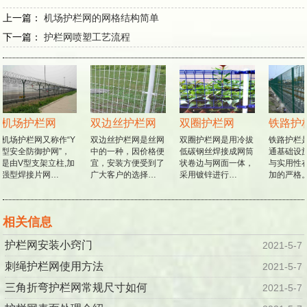
上一篇：
机场护栏网的网格结构简单
下一篇：
护栏网喷塑工艺流程
机场护栏网
双边丝护栏网
双圈护栏网
铁路护
机场护栏网又称作“Y
双边丝护栏网是丝网
双圈护栏网是用冷拔
铁路护栏
型安全防御护网”，
中的一种，因价格便
低碳钢丝焊接成网筒
通基础设
是由V型支架立柱,加
宜，安装方便受到了
状卷边与网面一体，
与实用性
强型焊接片网…
广大客户的选择…
采用镀锌进行…
加的严格
相关信息
护栏网安装小窍门
2021-5-7
刺绳护栏网使用方法
2021-5-7
三角折弯护栏网常规尺寸如何
2021-5-7