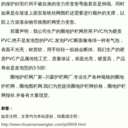
的保护好
围栏网
不被自身的张力所变形弯曲甚至是倒塌。同时
如果是在坡道上面安装铁丝网围栏还需要进行额外的支撑，以
防上方滚落杂物导致围栏网受力变形。
郑重声明：我公司生产的圈地护栏网所用 PVC均为硬质
PVC,绝不是发泡型的PVC.发泡PVC断面像海绵一样有气泡，
表面不光亮，材质软，用手轻轻一掐就会断掉。我们生产的硬
质PVC产品属传统工艺，质量保证，表面光亮，硬度高，产品
寿命是发泡型的3-5倍!
圈地护栏网厂家--川森护栏网厂,专业生产各种规格的圈地
护栏网，圈地围栏网.我们为您提供圈地护栏网价格，圈地护栏
网报价.并备有大量现货。
标签：
如非注明，文章均为本站原创，转载请注明：
http://www.chuansenwanglan.com/js/5609.html