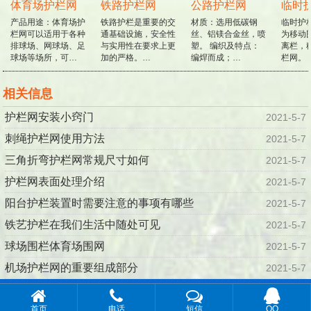
体育场护栏网
铁路护栏网
公路护栏网
临时
产品用途：体育场护
铁路护栏是重要的交
材质：选用低碳钢
临时护
栏网可以适用于各种
通基础设施，安全性
丝、铝镁合金丝，喷
为移动
排球场、网球场、足
与实用性在要求上更
塑。 编织及特点：
离栏，
球场等场所，可…
加的严格。…
编焊而成；…
栏网。 
相关信息
护栏网安装小窍门
2021-5-7
刺绳护栏网使用方法
2021-5-7
三角折弯护栏网常规尺寸如何
2021-5-7
护栏网表面处理介绍
2021-5-7
阳台护栏装置时需要注意的事项有哪些
2021-5-7
铁艺护栏在我们生活中随处可见
2021-5-7
球场围栏体育场围网
2021-5-7
机场护栏网的重要组成部分
2021-5-7
© 2016-2019 安平县川森丝网制品有限公司 · 版权所有
百度地
首页
电话
短信
QQ