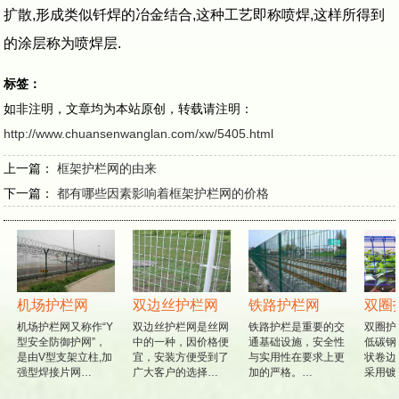
扩散,形成类似钎焊的冶金结合,这种工艺即称喷焊,这样所得到
的涂层称为喷焊层.
标签：
如非注明，文章均为本站原创，转载请注明：
http://www.chuansenwanglan.com/xw/5405.html
上一篇：
框架护栏网的由来
下一篇：
都有哪些因素影响着框架护栏网的价格
机场护栏网
双边丝护栏网
铁路护栏网
双圈
机场护栏网又称作“Y
双边丝护栏网是丝网
铁路护栏是重要的交
双圈护
型安全防御护网”，
中的一种，因价格便
通基础设施，安全性
低碳钢
是由V型支架立柱,加
宜，安装方便受到了
与实用性在要求上更
状卷边
强型焊接片网…
广大客户的选择…
加的严格。…
采用镀