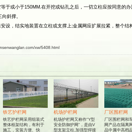
于或小于150MM.在开挖或钻孔之后，一切立柱应按同意的办
三向斜撑。
设，结实地装置在立柱或支撑上;金属网应扩展拉紧，整个结
ansenwanglan.com/xw/5408.html
铁艺护栏网
机场护栏网
厂区围栏网
铁艺护栏网采用组装式
机场护栏网又称作“Y型
厂区围栏网和车
整体框架结构，有利于
安全防御护网”，是由V
网产品在隔离网
施工，安装方便、快
型支架立柱,加强型焊接
品中属中高档品