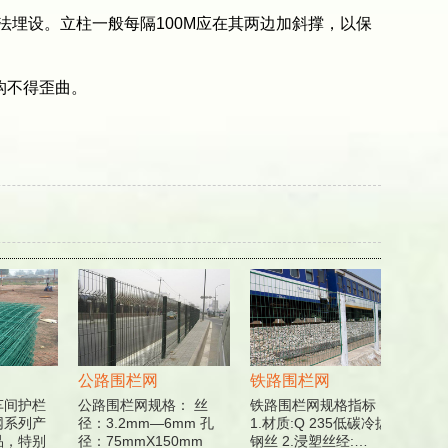
法埋设。立柱一般每隔100M应在其两边加斜撑，以保
构不得歪曲。
公路围栏网
铁路围栏网
工地
间护栏
公路围栏网规格： 丝
铁路围栏网规格指标：
工地
系列产
径：3.2mm—6mm 孔
1.材质:Q 235低碳冷拔
亮 抗
，特别
径：75mmX150mm
钢丝 2.浸塑丝经:…
全. 