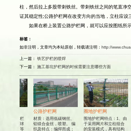
柱，然后拉上多股带刺铁丝。带刺铁丝之间的笔直净空等
证其稳定性;公路护栏网在改变方向的当地，立柱应设
如果在桥上装置公路护栏网，就可以应按图纸所示安
标签：
如非注明，文章均为本站原创，转载请注明：
http://www.chu
上一篇：
铁艺护栏的喷焊
下一篇：
施工基坑护栏网的时候需要注意哪些方面
栏网
公路护栏网
圈地护栏网
体育场护栏
材质：选用低碳钢丝、
围地护栏网特点：1、由
于各种排球
铝镁合金丝，喷塑。 编
于采用网片和立柱组合
、足球场等
织及特点：编焊而成；
的安装模式，具有结构