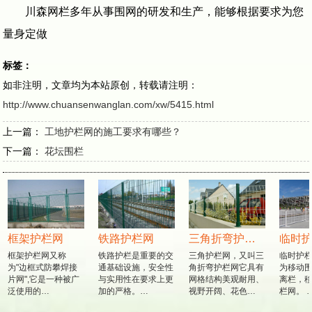
川森网栏多年从事围网的研发和生产，能够根据要求为您
量身定做
标签：
如非注明，文章均为本站原创，转载请注明：
http://www.chuansenwanglan.com/xw/5415.html
上一篇：
工地护栏网的施工要求有哪些？
下一篇：
花坛围栏
框架护栏网
铁路护栏网
三角折弯护栏网
临时护
框架护栏网又称
铁路护栏是重要的交
三角护栏网，又叫三
临时护栏
为"边框式防攀焊接
通基础设施，安全性
角折弯护栏网它具有
为移动围
片网",它是一种被广
与实用性在要求上更
网格结构美观耐用、
离栏，移
泛使用的…
加的严格。…
视野开阔、花色…
栏网。 