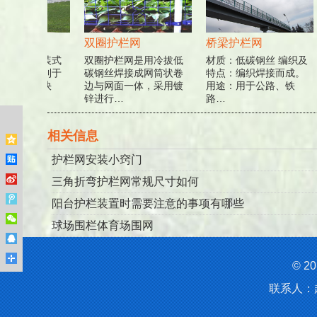
栏网
双圈护栏网
桥梁护栏网
网采用组装式
双圈护栏网是用冷拔低
材质：低碳钢丝 编织及
结构，有利于
碳钢丝焊接成网筒状卷
特点：编织焊接而成。
装方便、快
边与网面一体，采用镀
用途：用于公路、铁
与…
锌进行…
路…
相关信息
护栏网安装小窍门
三角折弯护栏网常规尺寸如何
阳台护栏装置时需要注意的事项有哪些
球场围栏体育场围网
© 
联系人：赵经