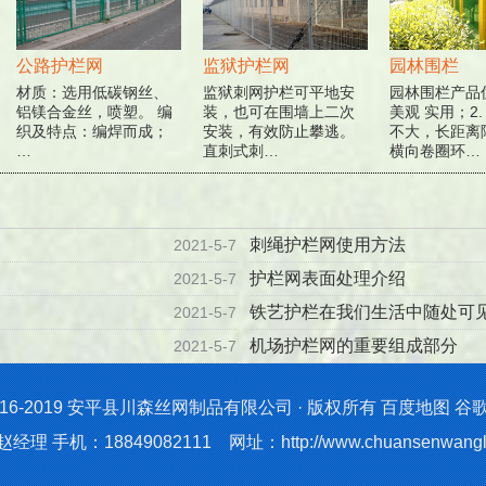
公路护栏网
监狱护栏网
园林围栏
材质：选用低碳钢丝、
监狱刺网护栏可平地安
园林围栏产品优
铝镁合金丝，喷塑。 编
装，也可在围墙上二次
美观 实用；2.
织及特点：编焊而成；
安装，有效防止攀逃。
不大，长距离隔
…
直刺式刺…
横向卷圈环…
刺绳护栏网使用方法
2021-5-7
护栏网表面处理介绍
2021-5-7
铁艺护栏在我们生活中随处可
2021-5-7
机场护栏网的重要组成部分
2021-5-7
2016-2019 安平县川森丝网制品有限公司 · 版权所有
百度地图
谷
理 手机：18849082111 网址：http://www.chuansenwang