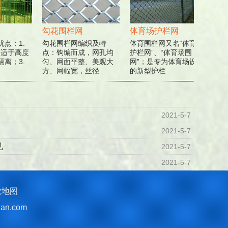
勾花围栏网
体育场护栏网
监
点：1.
勾花围栏网编织及特
体育围栏网又名“体育场
监狱
 适于高度
点：钩编而成，网孔均
护栏网”、“体育场围
栏网
离；3.
匀、网面平整、美观大
网”；是专为体育场设计
要是
方、网幅宽，丝径…
的新型护栏…
刺网
2021-5-7
2021-5-7
见
2021-5-7
2021-5-7
歌地图
lan.com