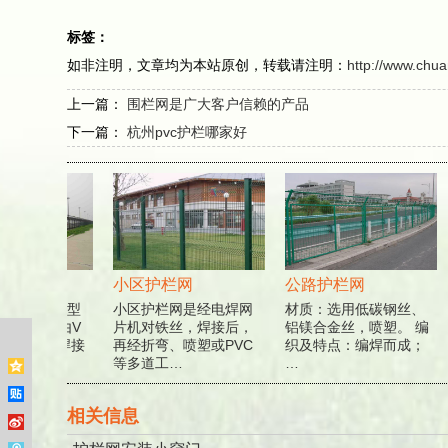
标签：
如非注明，文章均为本站原创，转载请注明：
http://www.chu
上一篇：
围栏网是广大客户信赖的产品
下一篇：
杭州pvc护栏哪家好
网
小区护栏网
公路护栏网
又称作“Y型
小区护栏网是经电焊网
材质：选用低碳钢丝、
网”，是由V
片机对铁丝，焊接后，
铝镁合金丝，喷塑。 编
,加强型焊接
再经折弯、喷塑或PVC
织及特点：编焊而成；
等多道工…
…
相关信息