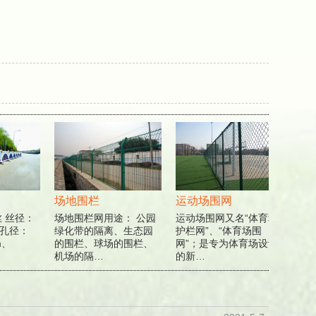
场地围栏
运动场围网
工厂
丝径：
场地围栏网用途： 公园
运动场围网又名“体育场
工厂
孔径：
绿化带的隔离、生态园
护栏网”、“体育场围
经常
、
的围栏、球场的围栏、
网”；是专为体育场设计
出现
机场的隔…
的新…
用途