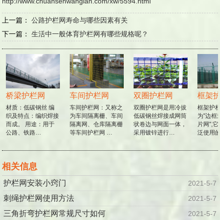
http://www.chuansenwanglan.com/xw/5594.html
上一篇：
公路护栏网寿命与哪些因素有关
下一篇：
生活中一般体育护栏网有哪些规格呢？
桥梁护栏网
车间护栏网
双圈护栏网
框架护
材质：低碳钢丝 编
车间护栏网：又称之
双圈护栏网是用冷拔
框架护栏
织及特点：编织焊接
为车间隔离栅、车间
低碳钢丝焊接成网筒
为"边框
而成。 用途：用于
隔离网、仓库隔离栅
状卷边与网面一体，
片网",
公路、铁路…
等车间护栏网 …
采用镀锌进行…
泛使用的
相关信息
护栏网安装小窍门
2021-5-7
刺绳护栏网使用方法
2021-5-7
三角折弯护栏网常规尺寸如何
2021-5-7