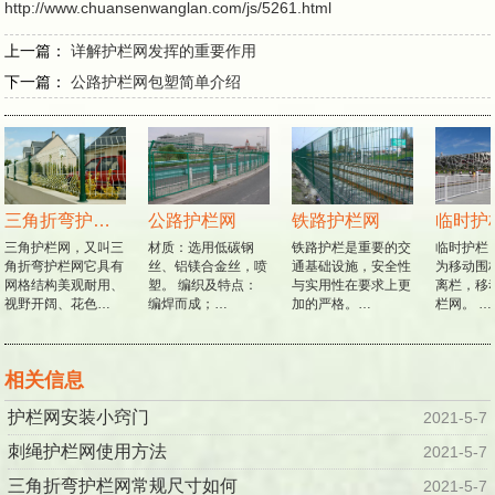
http://www.chuansenwanglan.com/js/5261.html
上一篇：
详解护栏网发挥的重要作用
下一篇：
公路护栏网包塑简单介绍
三角折弯护栏网
公路护栏网
铁路护栏网
临时护
三角护栏网，又叫三
材质：选用低碳钢
铁路护栏是重要的交
临时护栏
角折弯护栏网它具有
丝、铝镁合金丝，喷
通基础设施，安全性
为移动围
网格结构美观耐用、
塑。 编织及特点：
与实用性在要求上更
离栏，移
视野开阔、花色…
编焊而成；…
加的严格。…
栏网。 …
相关信息
护栏网安装小窍门
2021-5-7
刺绳护栏网使用方法
2021-5-7
三角折弯护栏网常规尺寸如何
2021-5-7