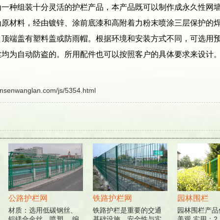
种组装十分灵活的护栏产品，本产品既可以制作成永久性网墙
为原材料，经由镀锌、涂前底漆和高附着力粉末喷涂三层保护的
顶端盖有塑料盖或防雨帽。根据环境和安装方式不同，可选用预
丝均为自动防盗的。所用配件也可以按照客户的具体要求来设计
ansenwanglan.com/js/5354.html
公路护栏网
铁路护栏网
园林围栏
材质：选用低碳钢丝、
铁路护栏是重要的交通
园林围栏产品优
铝镁合金丝，喷塑。 编
基础设施，安全性与实
美观 实用；2.