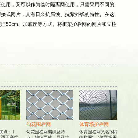
使用，又可以作为临时隔离网使用，只需采用不同的
焊接式网片，具有日久抗腐蚀、抗紫外线的特性。在这
埋50cm、加底座等方式。将框架护栏网的网片和立柱
。
勾花围栏网
体育场护栏网
监
点：1.
勾花围栏网编织及特
体育围栏网又名“体育场
监狱
 适于高度
点：钩编而成，网孔均
护栏网”、“体育场围
栏网