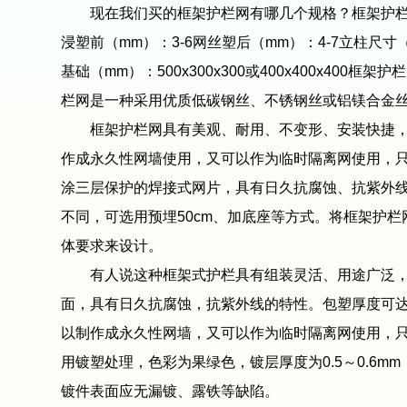
现在我们买的框架护栏网有哪几个规格？框架护栏网产品规格网孔
浸塑前（mm）：3-6网丝塑后（mm）：4-7立柱尺寸（m
基础（mm）：500x300x300或400x400x
栏网是一种采用优质低碳钢丝、不锈钢丝或铝镁合金丝
框架护栏网具有美观、耐用、不变形、安装快捷，是
作成永久性网墙使用，又可以作为临时隔离网使用，
涂三层保护的焊接式网片，具有日久抗腐蚀、抗紫外
不同，可选用预埋50cm、加底座等方式。将框架护
体要求来设计。
有人说这种框架式护栏具有组装灵活、用途广泛，现
面，具有日久抗腐蚀，抗紫外线的特性。包塑厚度可达
以制作成永久性网墙，又可以作为临时隔离网使用，
用镀塑处理，色彩为果绿色，镀层厚度为0.5～0.
镀件表面应无漏镀、露铁等缺陷。