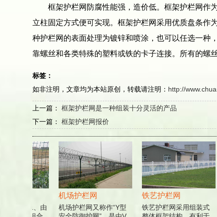
框架护栏网防腐性能强，造价低。框架护栏网作为一
立柱固定方式便可实现。框架护栏网采用优质盘条作
种护栏网的表面处理为镀锌和喷涂，也可以任选一种，
靠螺丝和各类特殊的塑料或铁的卡子连接。所有的螺
标签：
如非注明，文章均为本站原创，转载请注明：
http://www.chu
上一篇：
框架护栏网是一种组装十分灵活的产品
下一篇：
框架护栏网报价
栏网
机场护栏网
铁艺护栏网
网特点：1、由
机场护栏网又称作“Y型
铁艺护栏网采用组装式
片和立柱组合
安全防御护网”，是由V
整体框架结构，有利于