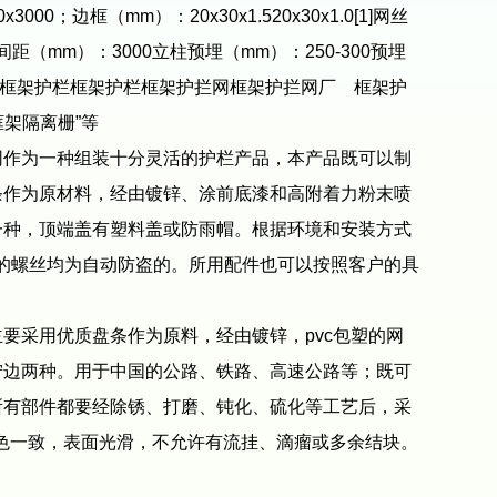
框（mm）：20x30x1.520x30x1.0[1]网丝
间距（mm）：3000立柱预埋（mm）：250-300预埋
后浸塑。框架护栏框架护栏框架护拦网框架护拦网厂 框架护
架隔离栅”等
作为一种组装十分灵活的护栏产品，本产品既可以制
条作为原材料，经由镀锌、涂前底漆和高附着力粉末喷
一种，顶端盖有塑料盖或防雨帽。根据环境和安装方式
有的螺丝均为自动防盗的。所用配件也可以按照客户的具
采用优质盘条作为原料，经由镀锌，pvc包塑的网
拧边两种。用于中国的公路、铁路、高速公路等；既可
所有部件都要经除锈、打磨、钝化、硫化等工艺后，采
颜色一致，表面光滑，不允许有流挂、滴瘤或多余结块。