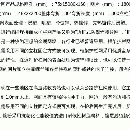
（mm）：75x15080x160；网片（mm）：1800x3000；边
m）：48x2x2200整体弯折：30°弯折长度（mm）：300立柱
400框架护栏网表面处理：浸塑、喷塑、冷镀锌、热镀锌、先热镀锌
进行编织焊接而成护栏网产品又称为"边框式防攀焊接片网"，“框
一种较为理想的金属网墙，各行业已经普遍采用。框架护栏网
只需采用不同的立柱固定方式便可实现。框架护栏网采用优质盘
线的特性。在这种护栏网的表面处理为镀锌和喷涂，也可以任选
栏网的网片和立柱靠螺丝和各类特殊的塑料或铁的卡子连接。所
在一些地区在高速路收费站也可以做为公路护栏网使用。它主要
到1.0mm以上。网面具有较强的抗冲击力。网边一般有勾边和
只需采用不同的立柱固定方式便可实现。在护栏网生产完以后，
6mm，镀粉采用抗老化性能较佳的进口耐候性树脂粉料，镀层必须