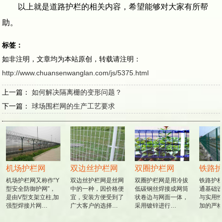
以上就是道路护栏的相关内容，希望能够对大家有所帮
助。
标签：
如非注明，文章均为本站原创，转载请注明：
http://www.chuansenwanglan.com/js/5375.html
上一篇：
如何解决隔离栅的变形问题？
下一篇：
球场围栏网的生产工艺要求
机场护栏网
双边丝护栏网
双圈护栏网
铁路护
机场护栏网又称作“Y
双边丝护栏网是丝网
双圈护栏网是用冷拔
铁路护栏
型安全防御护网”，
中的一种，因价格便
低碳钢丝焊接成网筒
通基础设
是由V型支架立柱,加
宜，安装方便受到了
状卷边与网面一体，
与实用性
强型焊接片网…
广大客户的选择…
采用镀锌进行…
加的严格