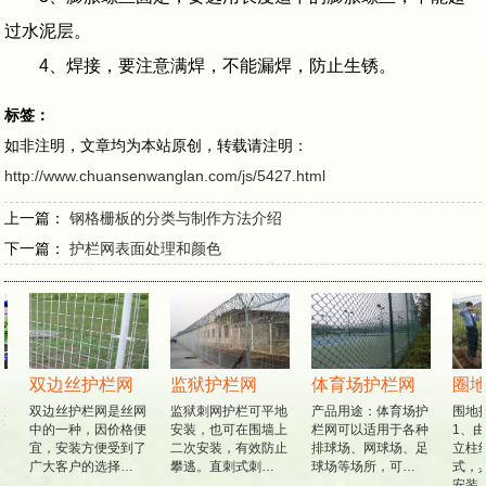
过水泥层。
4、焊接，要注意满焊，不能漏焊，防止生锈。
标签：
如非注明，文章均为本站原创，转载请注明：
http://www.chuansenwanglan.com/js/5427.html
上一篇：
钢格栅板的分类与制作方法介绍
下一篇：
护栏网表面处理和颜色
双边丝护栏网
监狱护栏网
体育场护栏网
圈地
拔
双边丝护栏网是丝网
监狱刺网护栏可平地
产品用途：体育场护
围地
筒
中的一种，因价格便
安装，也可在围墙上
栏网可以适用于各种
1、由
，
宜，安装方便受到了
二次安装，有效防止
排球场、网球场、足
立柱
广大客户的选择…
攀逃。直刺式刺…
球场等场所，可…
式，
安装