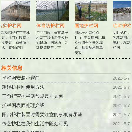
监狱护栏网
体育场护栏网
圈地护栏网
临时护栏
狱刺网护栏可平地
产品用途：体育场护
围地护栏网特点：
临时护栏，
装，也可在围墙上
栏网可以适用于各种
1、由于采用网片和
为移动围栏
次安装，有效防止
排球场、网球场、足
立柱组合的安装模
离栏，移动
逃。直刺式刺…
球场等场所，可…
式，具有结构简单、
栏网。 …
安装…
相关信息
护栏网安装小窍门
2021-5-7
刺绳护栏网使用方法
2021-5-7
三角折弯护栏网常规尺寸如何
2021-5-7
护栏网表面处理介绍
2021-5-7
阳台护栏装置时需要注意的事项有哪些
2021-5-7
铁艺护栏在我们生活中随处可见
2021-5-7