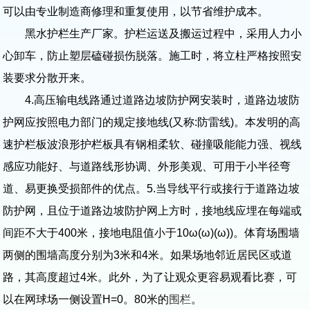
可以由专业制造商修理和重复使用，以节省维护成本。
黑水护栏生产厂家。护栏运送及搬运过程中，采用人力小
心卸车，防止塑层磕碰损伤脱落。施工时，将立柱严格按照安
装要求分散开来。
4.高压输电线路通过道路边坡防护网安装时，道路边坡防
护网应按照电力部门的规定接地线(又称:防雷线)。本发明的高
速护栏板波浪形护栏板具有钢相柔软、碰撞吸能能力强、视线
感应功能好、与道路线形协调、外形美观、可用于小半径弯
道、易更换受损部件的优点。5.当导线平行或接行于道路边坡
防护网，且位于道路边坡防护网上方时，接地线应埋在每端或
间距不大于400米，接地电阻值小于10ω(ω)(ω))。体育场围墙
两侧的围墙高度分别为3米和4米。如果场地邻近居民区或道
路，其高度超过4米。此外，为了让观众更容易观看比赛，可
以在网球场一侧设置H=0。80米的
围栏
。