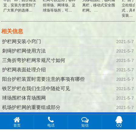
宜，安装方便受到了
排球场、网球场、足
离栏，移动式安全围
立柱组合
广大客户的选择…
球场等场所，可…
栏网。 …
式，具有
安装…
相关信息
护栏网安装小窍门
2021-5-7
刺绳护栏网使用方法
2021-5-7
三角折弯护栏网常规尺寸如何
2021-5-7
护栏网表面处理介绍
2021-5-7
阳台护栏装置时需要注意的事项有哪些
2021-5-7
铁艺护栏在我们生活中随处可见
2021-5-7
球场围栏体育场围网
2021-5-7
机场护栏网的重要组成部分
2021-5-7
© 2016-2019 安平县川森丝网制品有限公司 · 版权所有
百度地
首页
电话
短信
QQ
图
谷歌地图
联系人：赵经理 手机：18849082111 网址：