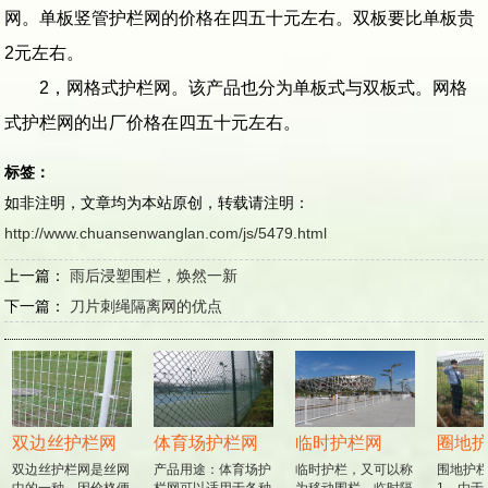
网。单板竖管护栏网的价格在四五十元左右。双板要比单板贵
2元左右。
2，网格式护栏网。该产品也分为单板式与双板式。网格
式护栏网的出厂价格在四五十元左右。
标签：
如非注明，文章均为本站原创，转载请注明：
http://www.chuansenwanglan.com/js/5479.html
上一篇：
雨后浸塑围栏，焕然一新
下一篇：
刀片刺绳隔离网的优点
双边丝护栏网
体育场护栏网
临时护栏网
圈地护
双边丝护栏网是丝网
产品用途：体育场护
临时护栏，又可以称
围地护栏
中的一种，因价格便
栏网可以适用于各种
为移动围栏，临时隔
1、由于