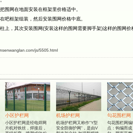
把围网在地面安装在框架里价格适中。
在吧框架组装，然后安装围网价格中底。
上，其次安装围网(安装这样的围网需要脚手架)这样的围网价
ansenwanglan.com/js/5505.html
小区护栏网
机场护栏网
勾花围栏网
小区护栏网是经电焊网
机场护栏网又称作“Y型
勾花围栏网编
片机对铁丝，焊接后，
安全防御护网”，是由V
点：钩编而成