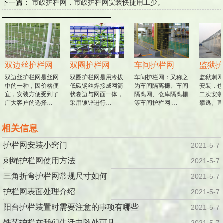
下一篇：
市政护栏网，市政护栏网安装快捷用工少。
双边丝护栏网
双圈护栏网
车间护栏网
监狱护
双边丝护栏网是丝网
双圈护栏网是用冷拔
车间护栏网：又称之
监狱刺网
中的一种，因价格便
低碳钢丝焊接成网筒
为车间隔离栅、车间
安装，也
宜，安装方便受到了
状卷边与网面一体，
隔离网、仓库隔离栅
二次安装
广大客户的选择…
采用镀锌进行…
等车间护栏网 …
攀逃。直
相关信息
护栏网安装小窍门
2021-5-7
刺绳护栏网使用方法
2021-5-7
三角折弯护栏网常规尺寸如何
2021-5-7
护栏网表面处理介绍
2021-5-7
阳台护栏装置时需要注意的事项有哪些
2021-5-7
铁艺护栏在我们生活中随处可见
2021-5-7