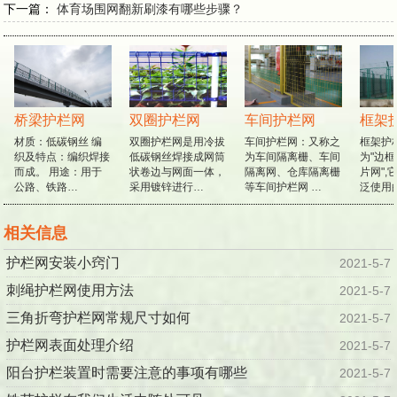
下一篇：
体育场围网翻新刷漆有哪些步骤？
桥梁护栏网
双圈护栏网
车间护栏网
框架
材质：低碳钢丝 编
双圈护栏网是用冷拔
车间护栏网：又称之
框架护
织及特点：编织焊接
低碳钢丝焊接成网筒
为车间隔离栅、车间
为"边框
而成。 用途：用于
状卷边与网面一体，
隔离网、仓库隔离栅
片网",
公路、铁路…
采用镀锌进行…
等车间护栏网 …
泛使用
相关信息
护栏网安装小窍门
2021-5-7
刺绳护栏网使用方法
2021-5-7
三角折弯护栏网常规尺寸如何
2021-5-7
护栏网表面处理介绍
2021-5-7
阳台护栏装置时需要注意的事项有哪些
2021-5-7