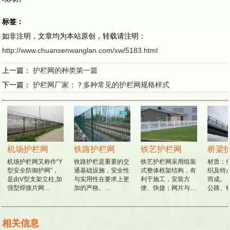
标签：
如非注明，文章均为本站原创，转载请注明：
http://www.chuansenwanglan.com/xw/5183.html
上一篇：
护栏网的种类第一篇
下一篇：
护栏网厂家：？多种常见的护栏网规格样式
机场护栏网
铁路护栏网
铁艺护栏网
桥梁
机场护栏网又称作“Y
铁路护栏是重要的交
铁艺护栏网采用组装
材质：低
型安全防御护网”，
通基础设施，安全性
式整体框架结构，有
织及特
是由V型支架立柱,加
与实用性在要求上更
利于施工，安装方
而成。 
强型焊接片网…
加的严格。…
便、快捷；网片与…
公路、
相关信息