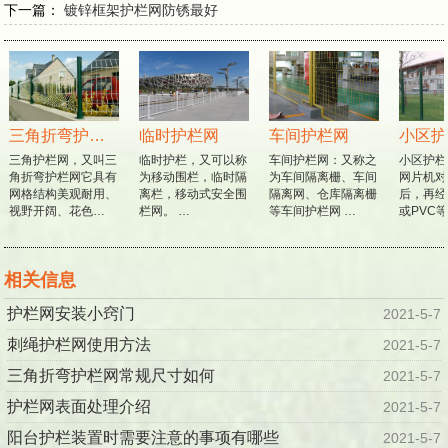
下一篇：
镀锌框架护栏网防锈最好
三角折弯护栏网
临时护栏网
车间护栏网
小区护
三角护栏网，又叫三
临时护栏，又可以称
车间护栏网：又称之
小区护栏
角折弯护栏网它具有
为移动围栏，临时隔
为车间隔离栅、车间
网片机对
网格结构美观耐用、
离栏，移动式安全围
隔离网、仓库隔离栅
后，再经
视野开阔、花色…
栏网。 …
等车间护栏网 …
或PVC
相关信息
护栏网安装小窍门
2021-5-7
刺绳护栏网使用方法
2021-5-7
三角折弯护栏网常规尺寸如何
2021-5-7
护栏网表面处理介绍
2021-5-7
阳台护栏装置时需要注意的事项有哪些
2021-5-7