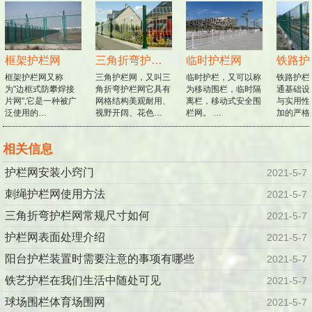
框架护栏网
三角折弯护栏网
临时护栏网
铁路护
框架护栏网又称
三角护栏网，又叫三
临时护栏，又可以称
铁路护栏
为"边框式防攀焊接
角折弯护栏网它具有
为移动围栏，临时隔
通基础设
片网",它是一种被广
网格结构美观耐用、
离栏，移动式安全围
与实用性
泛使用的…
视野开阔、花色…
栏网。 …
加的严格
相关信息
护栏网安装小窍门
2021-5-7
刺绳护栏网使用方法
2021-5-7
三角折弯护栏网常规尺寸如何
2021-5-7
护栏网表面处理介绍
2021-5-7
阳台护栏装置时需要注意的事项有哪些
2021-5-7
铁艺护栏在我们生活中随处可见
2021-5-7
球场围栏体育场围网
2021-5-7