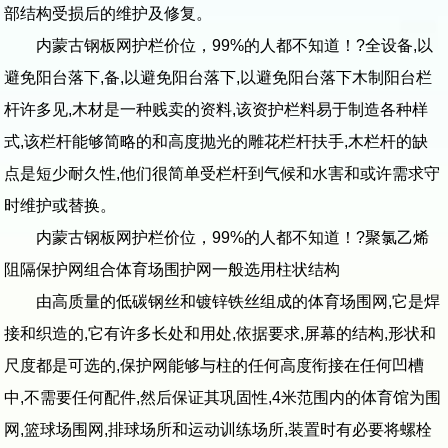
部结构受损后的维护及修复。
内蒙古钢板网护栏价位，99%的人都不知道！?全设备,以
避免阳台落下,备,以避免阳台落下,以避免阳台落下木制阳台栏
杆许多见,木材是一种贱卖的资料,该资护栏料易于制造各种样
式,该栏杆能够简略的和高度抛光的雕花栏杆扶手,木栏杆的缺
点是短少耐久性,他们很简单受栏杆到气候和水害和或许需求守
时维护或替换。
内蒙古钢板网护栏价位，99%的人都不知道！?聚氯乙烯
阻隔保护网组合体育场围护网一般选用柱状结构
由高质量的低碳钢丝和镀锌铁丝组成的体育场围网,它是焊
接和织造的,它有许多长处和用处,依据要求,屏幕的结构,形状和
尺度都是可选的,保护网能够与柱的任何高度衔接在任何凹槽
中,不需要任何配件,然后保证其巩固性,4米范围内的体育馆为围
网,篮球场围网,排球场所和运动训练场所,装置时有必要将螺栓