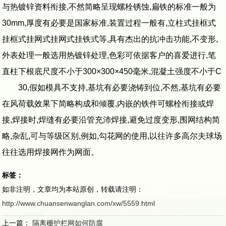
与热镀锌资料衔接,不然简略呈现螺栓锈蚀,扁铁的标准一般为
30mm,厚度有必要是国家标准,装置过程一般有,立柱式挂框式
挂框式挂网式挂网式挂铁式等,具有杰出的抗冲击功能,不变形,
外表处理一般选用热镀锌处理,色彩可依据客户的喜爱进行,笔
直柱下根底尺度不小于300×300×450毫米,混凝土强度不小于C
30,假如模具不支持,基坑有必要浇铸到位,不然,基坑有必要
在风荷载效果下简略构成和倾覆,内嵌的铁件可螺栓衔接或焊
接,焊接时,焊缝有必要沿管充沛焊接,避免过度变形,围网结构简
略,杂乱,可与等级区别,例如,勾花网的使用,以往许多高尔夫球场
往往选用焊接网作为网面。
标签：
如非注明，文章均为本站原创，转载请注明：
http://www.chuansenwanglan.com/xw/5559.html
上一篇：
隔离栅护栏网如何防腐