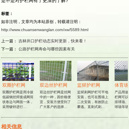
是不是对护栏网有了更深的了解?
标签：
如非注明，文章均为本站原创，转载请注明：
http://www.chuansenwanglan.com/xw/5589.html
上一篇：
吉林井口护栏动态实时更新，快来看！
下一篇：
公路护栏网寿命与哪些因素有关
双圈护栏网
双边丝护栏网
监狱护栏网
体育场
双圈护栏网是用冷拔
双边丝护栏网是丝网
监狱刺网护栏可平地
产品用途
低碳钢丝焊接成网筒
中的一种，因价格便
安装，也可在围墙上
栏网可以
状卷边与网面一体，
宜，安装方便受到了
二次安装，有效防止
排球场、
采用镀锌进行…
广大客户的选择…
攀逃。直刺式刺…
球场等场
相关信息